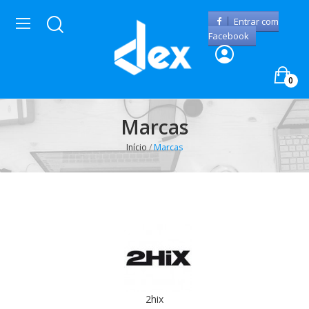
Entrar com
Facebook
0
Marcas
Início
Marcas
2hix