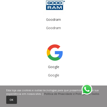
Goodram
Goodram
Google
Google
Esta loja usa cookies e outras tecnologias para que possamos melhorar sua
experiência em nossos sites. |
Política de Privacidade e Proteção de Dados
0
0
OK
Página inicial
Carrinho de compras
Lista de desejos