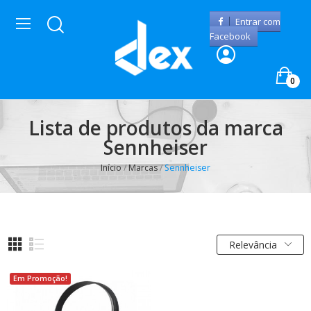
Entrar com
Facebook
0
Lista de produtos da marca
Sennheiser
Início
Marcas
Sennheiser
Relevância
Em Promoção!