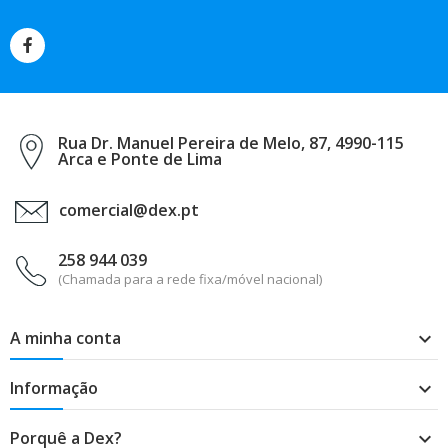
Rua Dr. Manuel Pereira de Melo, 87, 4990-115
Arca e Ponte de Lima
comercial@dex.pt
258 944 039
(Chamada para a rede fixa/móvel nacional)
A minha conta

Informação

Porquê a Dex?
