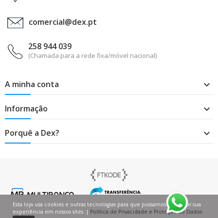
comercial@dex.pt
258 944 039
(Chamada para a rede fixa/móvel nacional)
A minha conta

Informação

Porquê a Dex?

Esta loja usa cookies e outras tecnologias para que possamos melhorar sua
experiência em nossos sites. |
Política de Privacidade e Proteção de Dados