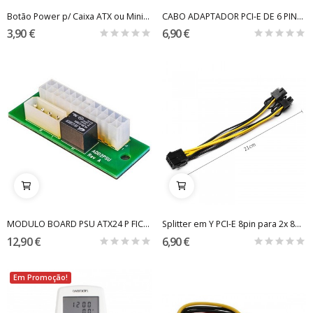
Botão Power p/ Caixa ATX ou Mining Rig 60cm
CABO ADAPTADOR PCI-E DE 6 PINS FEMEA P/ 2X8...
3,90 €
6,90 €
MODULO BOARD PSU ATX24 P FICHA MOLEX MINERACAO
Splitter em Y PCI-E 8pin para 2x 8pin - 21cm
12,90 €
6,90 €
Em Promoção!