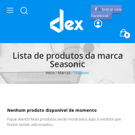
Entrar com
Facebook
0
Lista de produtos da marca
Seasonic
Início
Marcas
Seasonic
Nenhum produto disponível de momento
Fique atento! Mais produtos serão mostrados aqui à medida que
forem sendo adicionados.