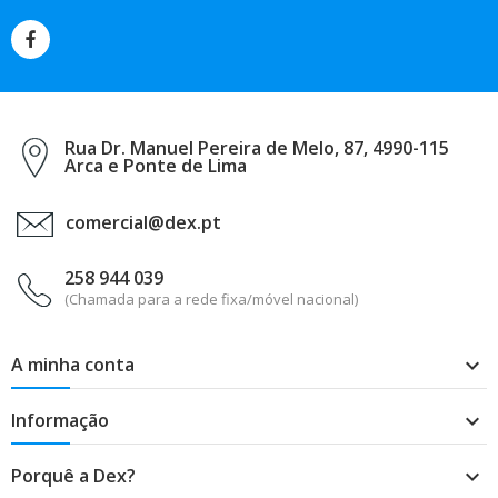
Rua Dr. Manuel Pereira de Melo, 87, 4990-115
Arca e Ponte de Lima
comercial@dex.pt
258 944 039
(Chamada para a rede fixa/móvel nacional)
A minha conta

Informação

Porquê a Dex?
