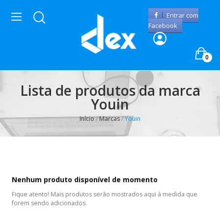
Entrar com
Facebook
0
Lista de produtos da marca
Youin
Início
Marcas
Youin
Nenhum produto disponível de momento
Fique atento! Mais produtos serão mostrados aqui à medida que
forem sendo adicionados.