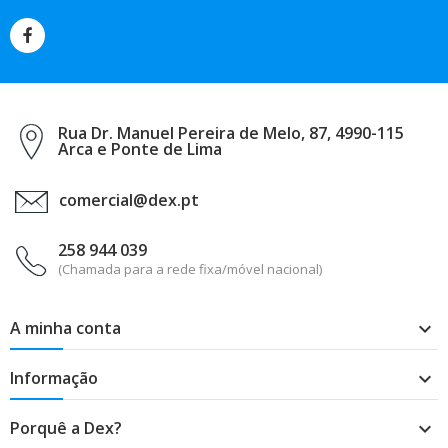
Rua Dr. Manuel Pereira de Melo, 87, 4990-115
Arca e Ponte de Lima
comercial@dex.pt
258 944 039
(Chamada para a rede fixa/móvel nacional)
A minha conta

Informação

Porquê a Dex?
