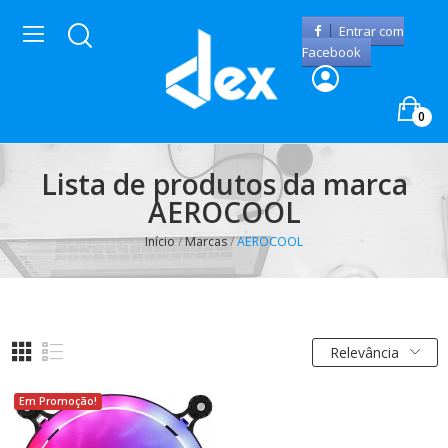
Entrar com
Facebook
0
Lista de produtos da marca
AEROCOOL
Início
Marcas
AEROCOOL
Relevância
Em Promoção!