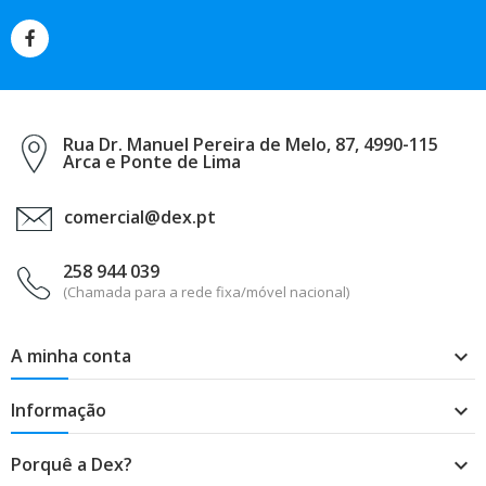
Rua Dr. Manuel Pereira de Melo, 87, 4990-115
Arca e Ponte de Lima
comercial@dex.pt
258 944 039
(Chamada para a rede fixa/móvel nacional)
A minha conta

Informação

Porquê a Dex?
