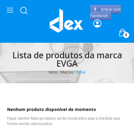
Entrar com
Facebook
0
Lista de produtos da marca
EVGA
Início
Marcas
EVGA
Nenhum produto disponível de momento
Fique atento! Mais produtos serão mostrados aqui à medida que
forem sendo adicionados.