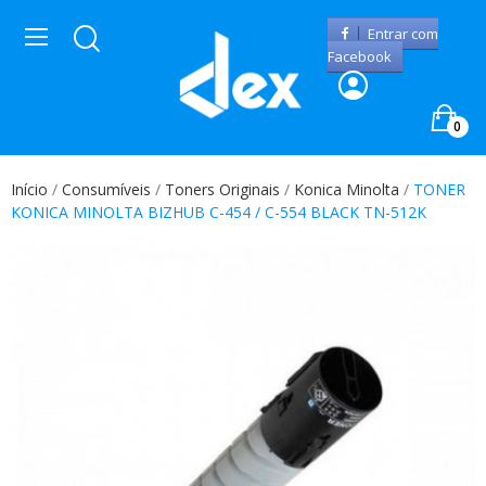
Entrar com
Facebook
0
Início
Consumíveis
Toners Originais
Konica Minolta
TONER
KONICA MINOLTA BIZHUB C-454 / C-554 BLACK TN-512K