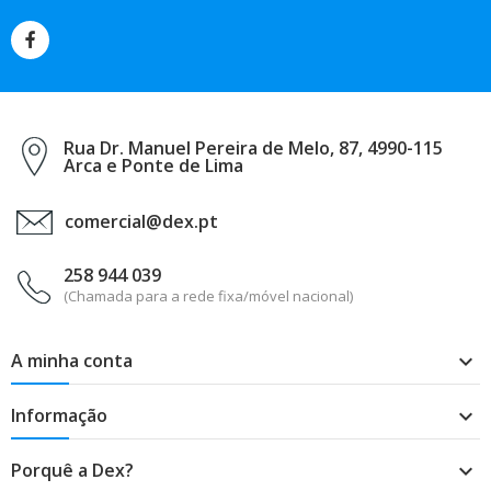
Rua Dr. Manuel Pereira de Melo, 87, 4990-115
Arca e Ponte de Lima
comercial@dex.pt
258 944 039
(Chamada para a rede fixa/móvel nacional)
A minha conta

Informação

Porquê a Dex?
