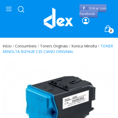
Entrar com
Facebook
0
Início
Consumíveis
Toners Originais
Konica Minolta
TONER
MINOLTA BIZHUB C35 CIANO ORIGINAL