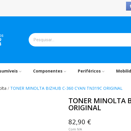
os
9
4
sumíveis
Componentes
Periféricos
Mobili
olta
TONER MINOLTA BIZHUB C-360 CYAN TN319C ORIGINAL
TONER MINOLTA B
ORIGINAL
82,90 €
Com IVA