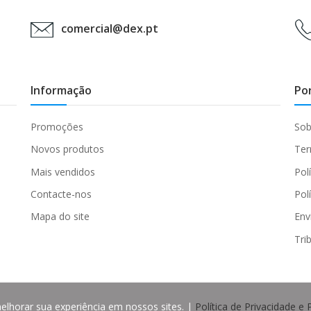
comercial@dex.pt
Informação
Po
Promoções
Sob
Novos produtos
Ter
Mais vendidos
Pol
Contacte-nos
Pol
Mapa do site
Env
Tri
elhorar sua experiência em nossos sites. |
Política de Privacidade 