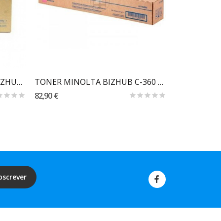
Carrinho
TONER MINOLTA TN-412 BIZHUB 40P
TONER MINOLTA BIZHUB C-360 MAGENTA TN319M ORIGINAL
82,90 €
60,90 €
bscrever