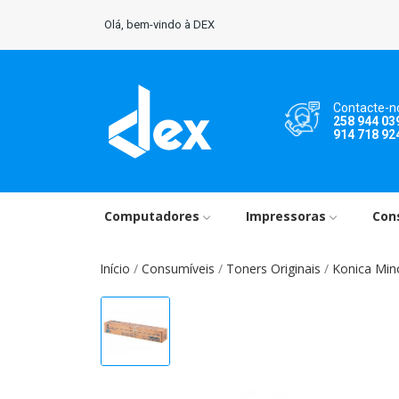
Olá, bem-vindo à DEX
Contacte-n
258 944 03
914 718 92
Computadores
Impressoras
Con
Início
Consumíveis
Toners Originais
Konica Min