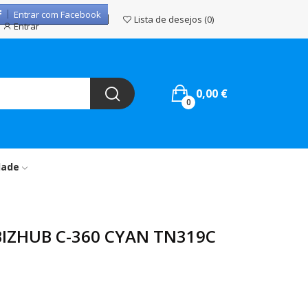
Entrar com Facebook
Lista de desejos
0
Entrar
0,00 €
0
dade
IZHUB C-360 CYAN TN319C