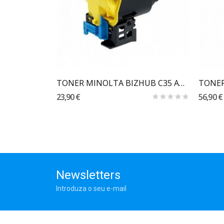
Carrinho
TONER KONICA MINOLTA BIZHUB C3100P YELLOW TNP50Y
TONER MINOLTA BIZHUB C35 AMARELO ORIGINAL
23,90 €
56,90 €
Newsletters
Introduza o seu e-mail