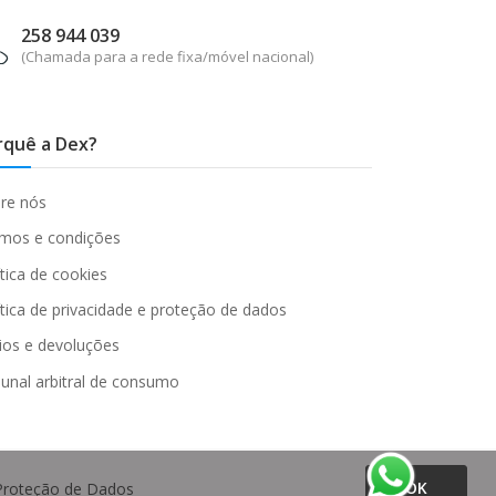
258 944 039
(Chamada para a rede fixa/móvel nacional)
rquê a Dex?
re nós
mos e condições
ítica de cookies
ítica de privacidade e proteção de dados
ios e devoluções
bunal arbitral de consumo
OK
e Proteção de Dados