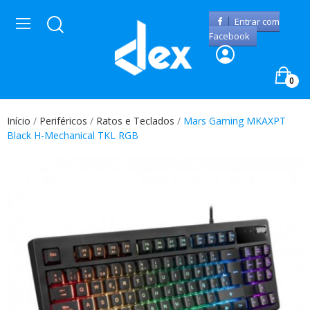
Entrar com
Facebook
0
Início
Periféricos
Ratos e Teclados
Mars Gaming MKAXPT
Black H-Mechanical TKL RGB