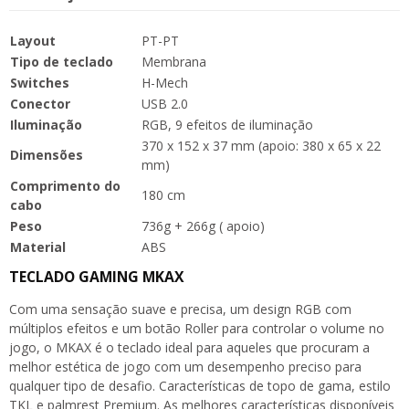
Layout
PT-PT
Tipo de teclado
Membrana
Switches
H-Mech
Conector
USB 2.0
Iluminação
RGB, 9 efeitos de iluminação
370 x 152 x 37 mm (apoio: 380 x 65 x 22
Dimensões
mm)
Comprimento do
180 cm
cabo
Peso
736g + 266g ( apoio)
Material
ABS
TECLADO GAMING MKAX
Com uma sensação suave e precisa, um design RGB com
múltiplos efeitos e um botão Roller para controlar o volume no
jogo, o MKAX é o teclado ideal para aqueles que procuram a
melhor estética de jogo com um desempenho preciso para
qualquer tipo de desafio. Características de topo de gama, estilo
TKL e palmrest Premium. As melhores características disponíveis