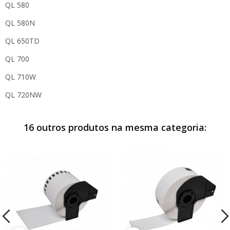
QL 580
QL 580N
QL 650TD
QL 700
QL 710W
QL 720NW
16 outros produtos na mesma categoria: