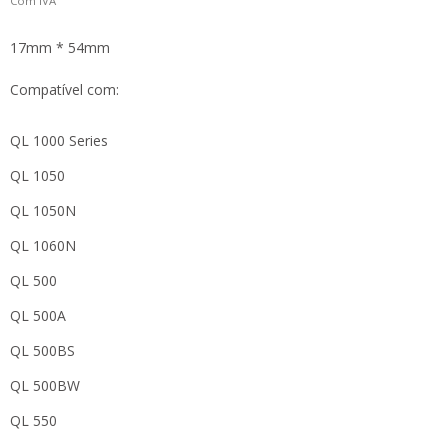
Com IVA
17mm * 54mm
Compatível com:
QL 1000 Series
QL 1050
QL 1050N
QL 1060N
QL 500
QL 500A
QL 500BS
QL 500BW
QL 550