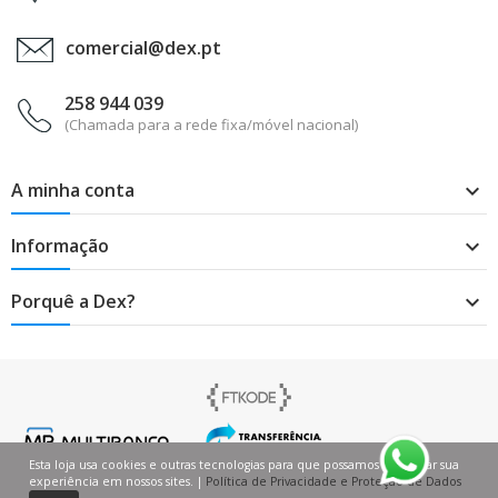
comercial@dex.pt
258 944 039
(Chamada para a rede fixa/móvel nacional)
A minha conta

Informação

Porquê a Dex?

Esta loja usa cookies e outras tecnologias para que possamos melhorar sua
experiência em nossos sites. |
Política de Privacidade e Proteção de Dados