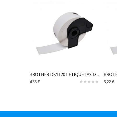
Carrinho
BROTHER DK-22243 ETIQUETA PAPEL TÉRMICO...
BROTHER DK11201 ETIQUETAS DE PAPEL TÉRMICO...
4,33 €
3,22 €