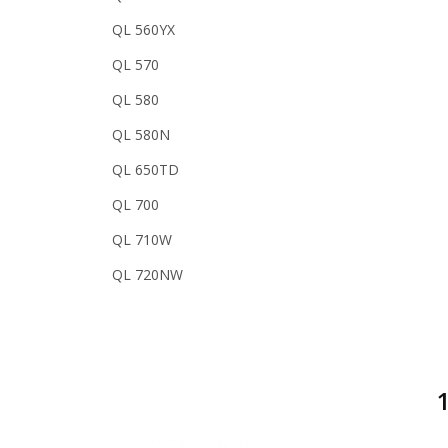
QL 560YX
QL 570
QL 580
QL 580N
QL 650TD
QL 700
QL 710W
QL 720NW