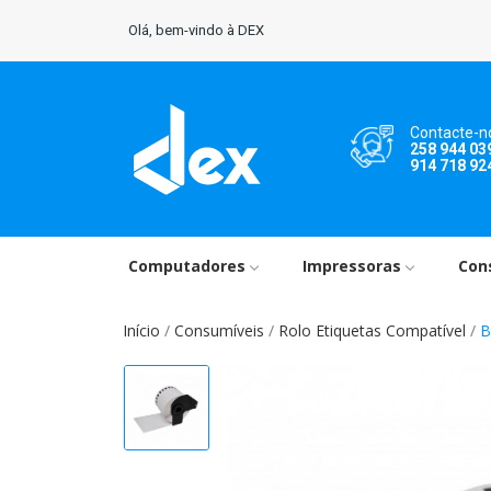
Olá, bem-vindo à DEX
Contacte-n
258 944 03
914 718 92
Computadores
Impressoras
Con
Início
Consumíveis
Rolo Etiquetas Compatível
B