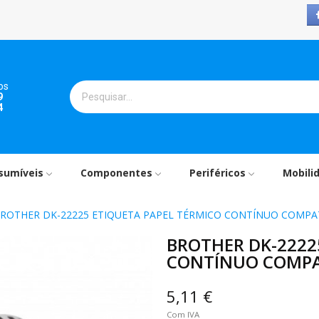
os
9
4
sumíveis
Componentes
Periféricos
Mobili
ROTHER DK-22225 ETIQUETA PAPEL TÉRMICO CONTÍNUO COMPA
BROTHER DK-2222
CONTÍNUO COMPA
5,11 €
Com IVA