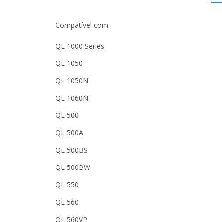
Compatível com:
QL 1000 Series
QL 1050
QL 1050N
QL 1060N
QL 500
QL 500A
QL 500BS
QL 500BW
QL 550
QL 560
QL 560VP