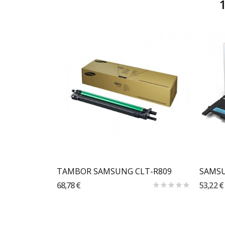
Carrinho
SAMSUNG CLT-Y404S AMARELO ORIGINAL
TAMBOR SAMSUNG CLT-R809
SAMSU
68,78 €
53,22 €