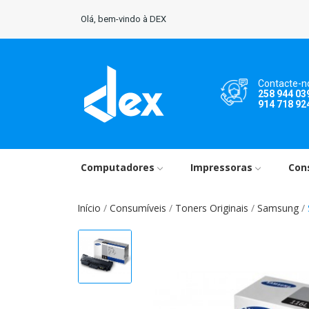
Olá, bem-vindo à DEX
Contacte-n
258 944 03
914 718 92
Computadores
Impressoras
Con
Início
Consumíveis
Toners Originais
Samsung