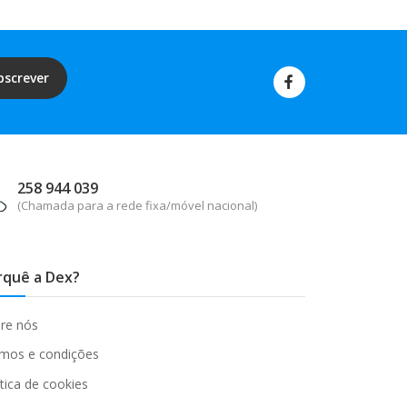
bscrever
258 944 039
(Chamada para a rede fixa/móvel nacional)
rquê a Dex?
re nós
mos e condições
ítica de cookies