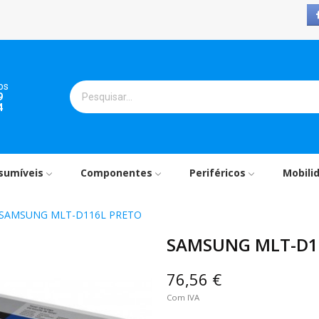
os
9
4
sumíveis
Componentes
Periféricos
Mobili
SAMSUNG MLT-D116L PRETO
SAMSUNG MLT-D1
76,56 €
Com IVA