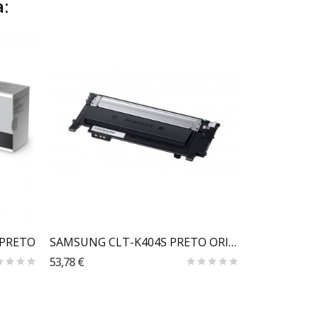
:
Carrinho
 PRETO
SAMSUNG CLT-K404S PRETO ORIGINAL
53,78 €
53,78 €