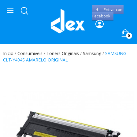
Entrar com
Facebook
0
Início
Consumíveis
Toners Originais
Samsung
SAMSUNG
CLT-Y404S AMARELO ORIGINAL