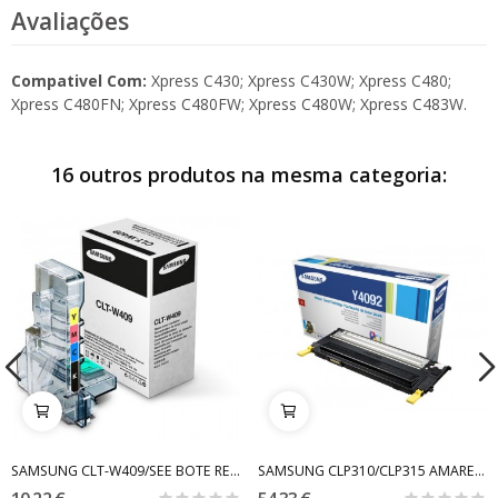
Avaliações
Compativel Com:
Xpress C430; Xpress C430W; Xpress C480;
Xpress C480FN; Xpress C480FW; Xpress C480W; Xpress C483W.
16 outros produtos na mesma categoria:
SAMSUNG CLT-W409/SEE BOTE RESIDUAL
SAMSUNG CLP310/CLP315 AMARELO