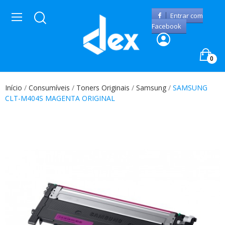
Entrar com
Facebook
0
Início
Consumíveis
Toners Originais
Samsung
SAMSUNG
CLT-M404S MAGENTA ORIGINAL