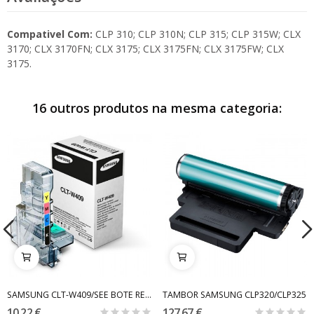
Compativel Com:
CLP 310; CLP 310N; CLP 315; CLP 315W; CLX
3170; CLX 3170FN; CLX 3175; CLX 3175FN; CLX 3175FW; CLX
3175.
16 outros produtos na mesma categoria:
SAMSUNG CLT-W409/SEE BOTE RESIDUAL
TAMBOR SAMSUNG CLP320/CLP325
10,22 €
127,67 €