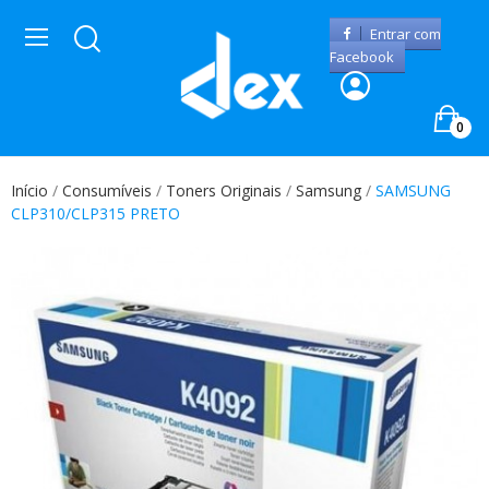
Entrar com
Facebook
0
Início
Consumíveis
Toners Originais
Samsung
SAMSUNG
CLP310/CLP315 PRETO