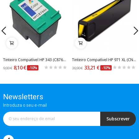
Tinteiro Compatível HP 343 (C8766EE) Tricolor
Tinteiro Compatível HP 971 XL (CN628AE) Amarelo
8,10 €
33,21 €
9,00 €
-10%
36,90 €
-10%
Newsletters
Introduza o seu e-mail
Subscrever