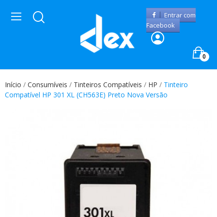
Entrar com
Facebook
0
Início
Consumíveis
Tinteiros Compatíveis
HP
Tinteiro
Compatível HP 301 XL (CH563E) Preto Nova Versão