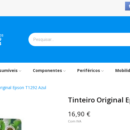
os
9
4
sumíveis
Componentes
Periféricos
Mobili
Original Epson T1292 Azul
Tinteiro Original 
16,90 €
Com IVA