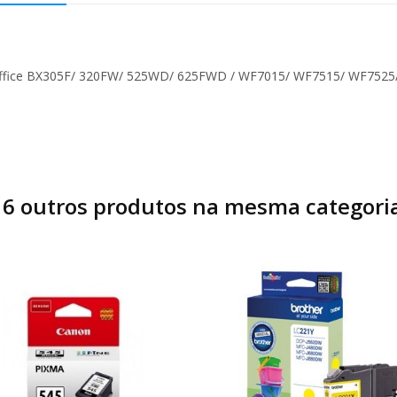
Office BX305F/ 320FW/ 525WD/ 625FWD / WF7015/ WF7515/ WF75
16 outros produtos na mesma categoria