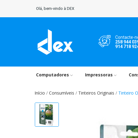
Olá, bem-vindo à DEX
Contacte-n
258 944 03
914 718 92
Computadores
Impressoras
Con
Início
Consumíveis
Tinteiros Originais
Tinteiro 