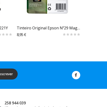
Carrinho
C221Y
Tinteiro Original Epson Nº29 Magenta
8,95 €
34,90 €
bscrever
258 944 039