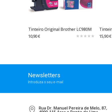
Carrinho
her LC985C
Tinteiro Original Brother LC980M
10,90 €
15,90 €
Newsletters
Introduza o seu e-mail
Rua Dr. Manuel Pereira de Melo, 87,