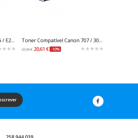
Carrinho
Toner Compatível Canon E16 / E20 / E30 / E31 / E40
Toner Compatível Canon 707 / 307 / 107...
20,61 €
9,40 €
22,90 €
-10%
10,44 €
bscrever
258 944 039