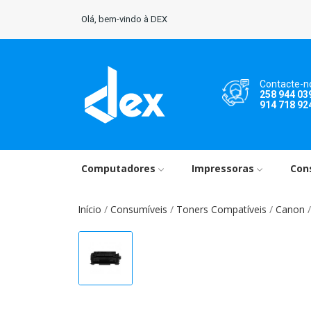
Olá, bem-vindo à DEX
Contacte-n
258 944 03
914 718 92
Computadores
Impressoras
Con
Início
Consumíveis
Toners Compatíveis
Canon