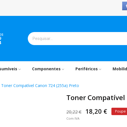
os
9
4
sumíveis
Componentes
Periféricos
Mobili
Toner Compatível Canon 724 (255a) Preto
Toner Compatível 
18,20 €
20,22 €
Poupe
Com IVA