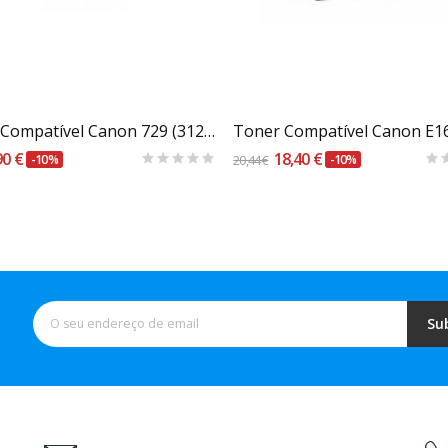
Carrinho
Carrinho
Toner Compatível Canon 729 (312a) Amarelo
90 €
18,40 €
-10%
20,44 €
-10%
Su