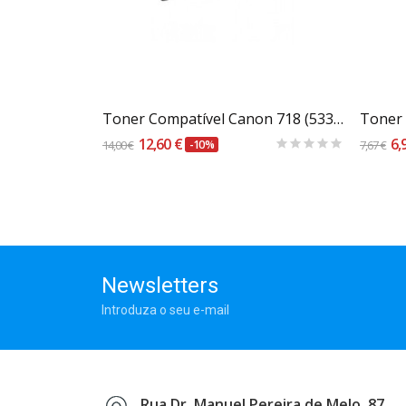
Carrinho
on EP-72
Toner Compatível Canon 718 (533a) Magenta
12,60 €
6,
14,00 €
-10%
7,67 €
Newsletters
Introduza o seu e-mail
Rua Dr. Manuel Pereira de Melo, 87,