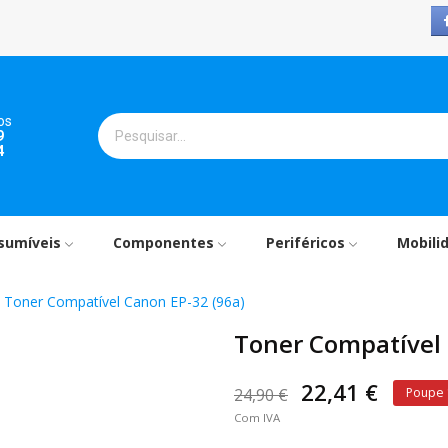
os
9
4
sumíveis
Componentes
Periféricos
Mobili
Toner Compatível Canon EP-32 (96a)
Toner Compatível 
22,41 €
24,90 €
Poupe
Com IVA