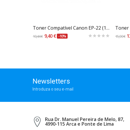
Carrinho
Toner Compatível Canon 729 (310a) Preto
Toner Compatível Canon EP-22 (1550A003) (92a)
9,40 €
1
10,44 €
-10%
15,00 €
Newsletters
Introduza o seu e-mail
Rua Dr. Manuel Pereira de Melo, 87,
4990-115 Arca e Ponte de Lima