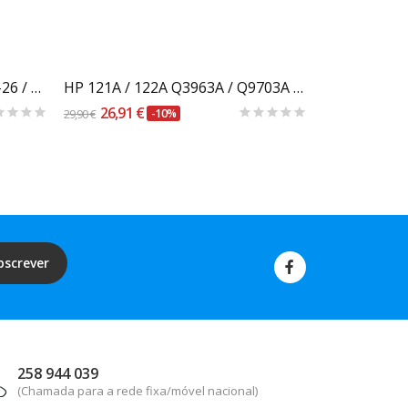
Carrinho
Toner Compatível Canon EP-26 / EP-27 / X-25
HP 121A / 122A Q3963A / Q9703A Magenta
26,91 €
18,40 €
29,90 €
-10%
20,44 €
bscrever
258 944 039
(Chamada para a rede fixa/móvel nacional)