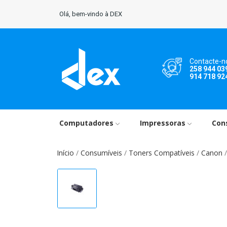
Olá, bem-vindo à DEX
Contacte-n
258 944 03
914 718 92
Computadores
Impressoras
Con
Início
Consumíveis
Toners Compatíveis
Canon