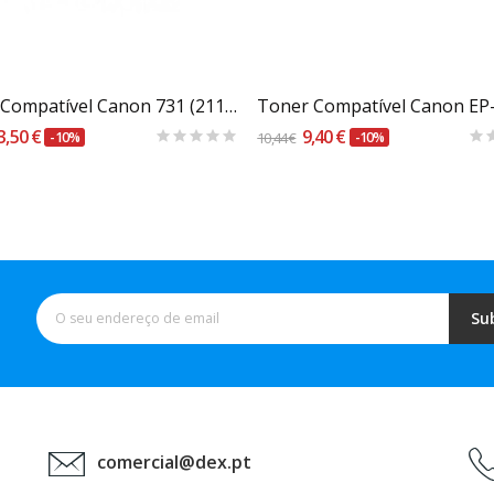
Carrinho
Carrinho
Toner Compatível Canon 731 (211a) Azul
3,50 €
9,40 €
-10%
10,44 €
-10%
Su
comercial@dex.pt