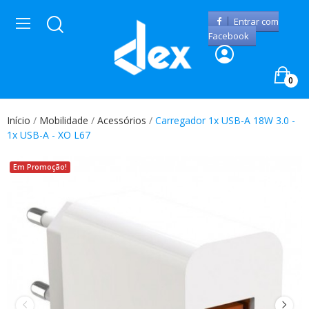
Entrar com
Facebook
0
Início
Mobilidade
Acessórios
Carregador 1x USB-A 18W 3.0 -
1x USB-A - XO L67
Em Promoção!