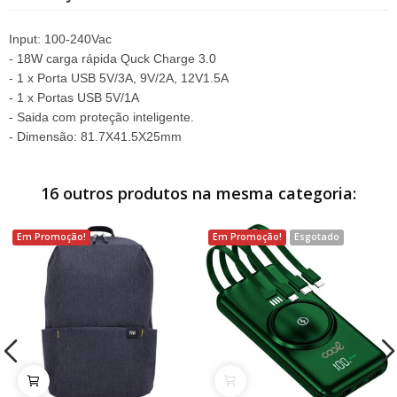
Input: 100-240Vac
- 18W carga rápida Quck Charge 3.0
- 1 x Porta USB 5V/3A, 9V/2A, 12V1.5A
- 1 x Portas USB 5V/1A
- Saida com proteção inteligente.
- Dimensão: 81.7X41.5X25mm
16 outros produtos na mesma categoria:
Em Promoção!
Em Promoção!
Esgotado