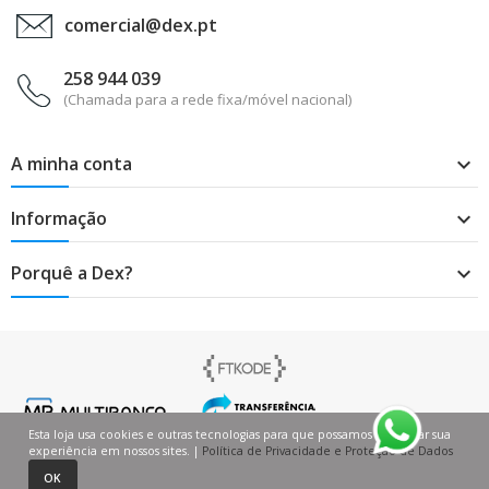
comercial@dex.pt
258 944 039
(Chamada para a rede fixa/móvel nacional)
A minha conta

Informação

Porquê a Dex?

Esta loja usa cookies e outras tecnologias para que possamos melhorar sua
experiência em nossos sites. |
Política de Privacidade e Proteção de Dados
0
0
OK