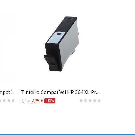
Carrinho
Tinteiro HP 305 XL Preto Compatível - Versão...
Tinteiro Compatível HP 364 XL Preto Fotográfico...
2,25 €
12,90 €
2,50 €
-10%
14,33 €