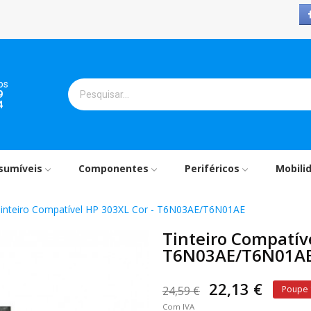
os
9
4
sumíveis
Componentes
Periféricos
Mobili
inteiro Compatível HP 303XL Cor - T6N03AE/T6N01AE
Tinteiro Compatíve
T6N03AE/T6N01A
22,13 €
24,59 €
Poupe
Com IVA