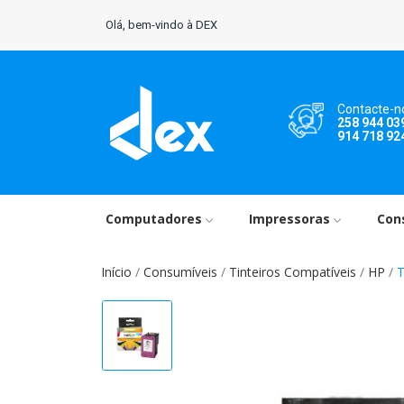
Olá, bem-vindo à DEX
Contacte-n
258 944 03
914 718 92
Computadores
Impressoras
Con
Início
Consumíveis
Tinteiros Compatíveis
HP
T