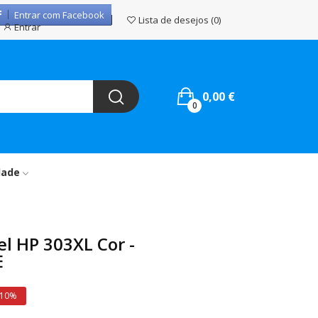
Entrar com Facebook
Lista de desejos
0
Entrar
0,00 €
0
dade
l HP 303XL Cor -
E
 10%