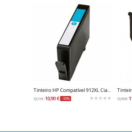
Carrinho
Tinteiro Compatível HP 350 XL (CB336EE) Preto
Tinteiro HP Compatível 912XL Ciano
10,90 €
1
12,11 €
-10%
12,90 €