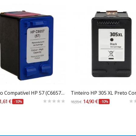
Carrinho
Carrinho
Tinteiro Compatível HP 57 (C6657AE) Tricolor
1,61 €
14,90 €
-10%
16,55 €
-10%